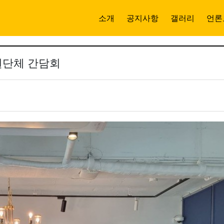
소개
공지사항
갤러리
언론
권단체 간담회