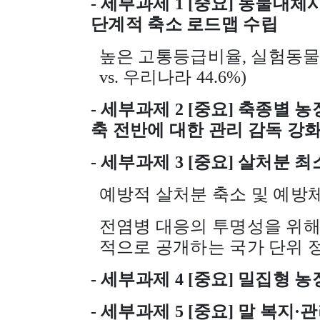
-
세부과제
1 [
중요
]
동물대체시
단계적 축소 로드맵 수립
높은 고통등급비율
,
실험동물
vs.
우리나라
44.6%)
-
세부과제
2 [
중요
]
축종별 농
축 전반에 대한 관리 감독 강
-
세부과제
3 [
중요
]
살처분 최
예방적 살처분 축소 및 예방
전염병 대응의 투명성을 위
적으로 공개하는 국가 단위 
-
세부과제
4 [
중요
]
밀집형 농
-
세부과제
5 [
중요
]
말 복지
·
관