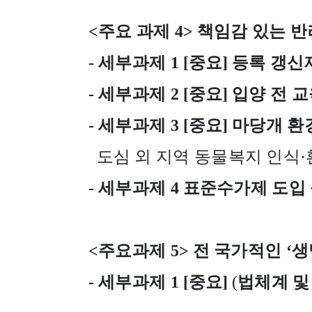
<
주요 과제
4>
책임감 있는 반
-
세부과제
1 [
중요
]
등록 갱신
-
세부과제
2 [
중요
]
입양 전 교
-
세부과제
3 [
중요
]
마당개 환
도심 외 지역 동물복지 인식
·
-
세부과제
4
표준수가제 도입 
<
주요과제
5>
전 국가적인
‘
생
-
세부과제
1 [
중요
]
(
법체계 및