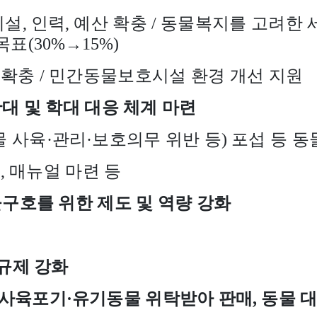
시설
,
인력
,
예산 확충
/
동물복지를 고려한 
목표
(30%
→
15%)
 확충
/
민간동물보호시설 환경 개선 지원
대 및 학대 대응 체계 마련
물 사육
·
관리
·
보호의무 위반 등
)
포섭 등 동
충
,
매뉴얼 마련 등
구호를 위한 제도 및 역량 강화
규제 강화
사육포기
·
유기동물 위탁받아 판매
,
동물 대