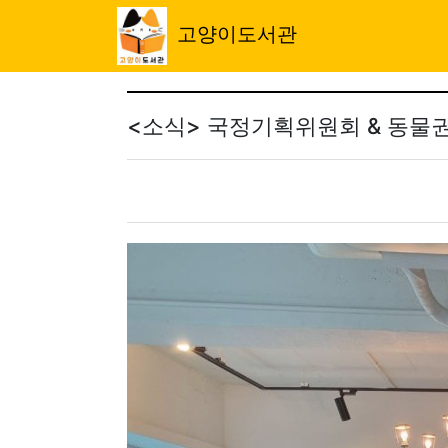
Previous
고양이도서관
<소식> 국정기획위원회 & 동물