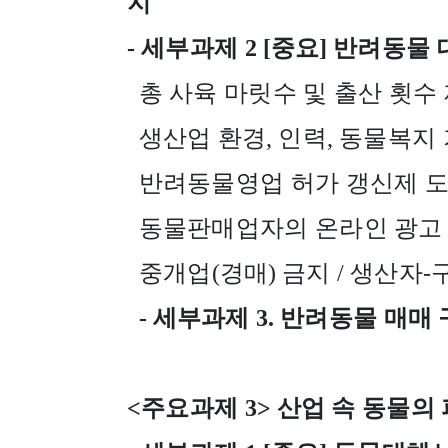
지
-
세부과제
2 [
중요
]
반려동물 
총 사육 마릿수 및 출산 횟수
생산업 환경
,
인력
,
동물복지 
반려동물영업 허가 갱신제 도
동물판매업자의 온라인 광고 
중개업
(
경매
)
금지
/
생산자
-
-
세부과제
3.
반려동물 매매 
<
주요과제
3>
산업 속 동물의