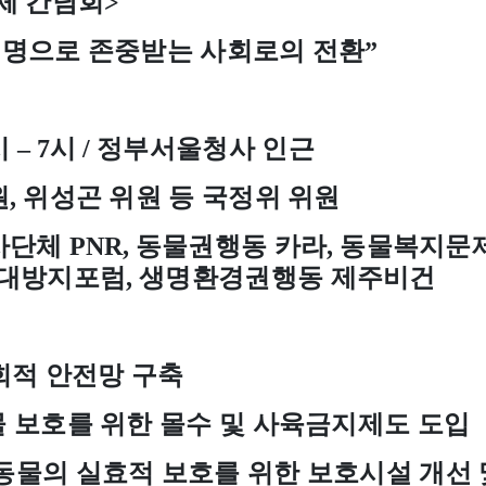
체 간담회
>
생명으로 존중받는 사회로의 전환
”
시
–
7
시
/
정부서울청사 인근
원
,
위성곤 위원 등 국정위 위원
사단체
PNR,
동물권행동 카라
,
동물복지문
대방지포럼
,
생명환경권행동 제주비건
회적 안전망 구축
 보호를 위한 몰수 및 사육금지제도 도입
동물의 실효적 보호를 위한 보호시설 개선 