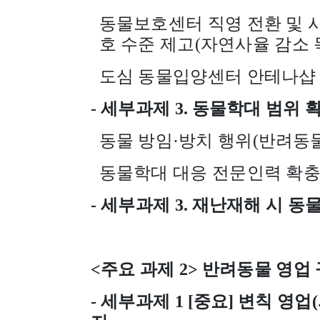
동물보호센터 직영 전환 및 
호 수준 제고
(
자연사율 감소 
도심 동물입양센터 안테나샵
-
세부과제
3.
동물학대 범위 확
동물 방임
·
방치 행위
(
반려동
동물학대 대응 전문인력 확
-
세부과제
3.
재난재해 시 동물
<
주요 과제
2>
반려동물 영업 
-
세부과제
1 [
중요
]
변칙 영업
(