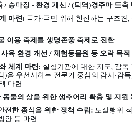
축
/
승마장
-
환경 개선
/ (
퇴역
)
경주마 도축
계 마련
:
국가
·
국민 위해 헌신하는 구조견
,
물 이용 축제를 생명존중 축제로 전환
 사육 환경 개선
/
체험동물원 등 오락 목적
화 체계 마련
:
실험기관에 대한 지도
,
감독
익
)
을 우선시하는 전문가 중심의 감시
·
감독
책 마련
 동물의 삶을 위한 생추어리 확충 및 지원
안전한 종식을 위한 정책 수립
:
도살행위 적
방안 등 마련