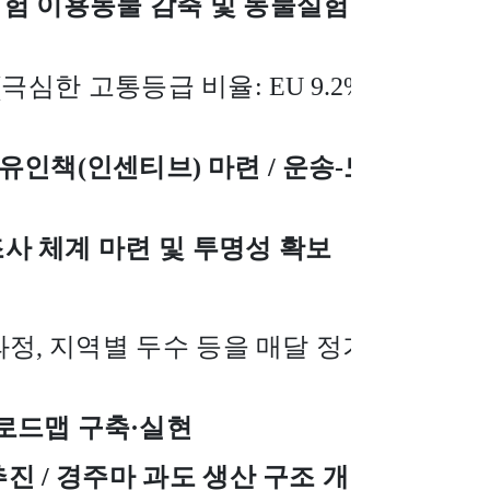
실험 이용동물 감축 및 동물실험
(
극심한 고통등급 비율
: EU 9.2%
 유인책
(
인센티브
)
마련
/
운송
-
도
사 체계 마련 및 투명성 확보
과정
,
지역별 두수 등을 매달 정기
로드맵 구축
·
실현
추진
/
경주마 과도 생산 구조 개