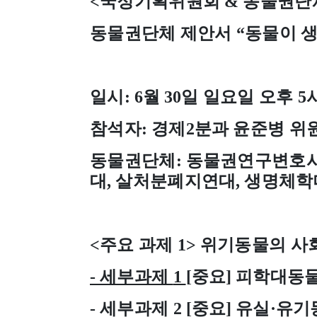
<
국정기획위원회
&
동물권단
동물권단체 제안서
“
동물이 
일시
: 6
월
30
일 일요일 오후
5
참석자
:
경제
2
분과 윤준병 위
동물권단체
:
동물권연구변호
대
,
살처분폐지연대
,
생명체학
<
주요 과제
1>
위기동물의 사
-
세부과제
1
[
중요
]
피학대동물
-
세부과제
2 [
중요
]
유실
·
유기